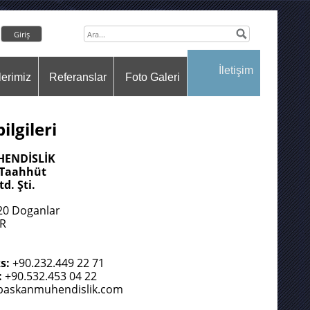
İletişim
lerimiz
Referanslar
Foto Galeri
bilgileri
ENDİSLİK
t Taahhüt
td. Şti.
20 Doganlar
İR
s:
+90.232.449 22 71
:
+90.532.453 04 22
baskanmuhendislik.com