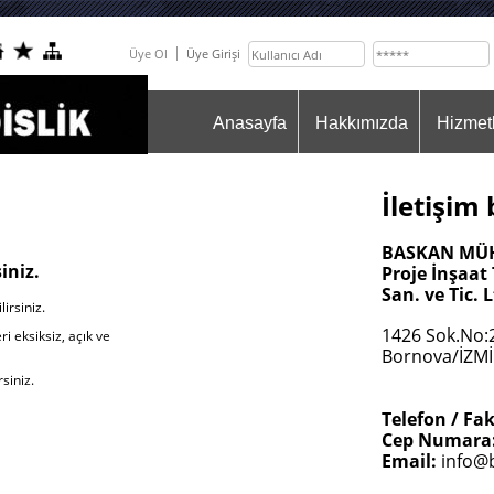
Üye Ol
Üye Girişi
..
Anasayfa
Hakkımızda
Hizmet
İletişim 
BASKAN MÜH
iniz.
Proje İnşaa
San. ve Tic. L
irsiniz.
1426 Sok.No:
i eksiksiz, açık ve
Bornova/İZM
siniz.
Telefon / Fak
Cep Numara
Email:
info@