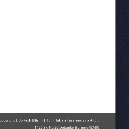
Copyright |
Bortech Bilişim |
Tüm Hakları Tasarımcısına Aittir.
1426 Sk. No:20 Doğanlar Bornova/İZMİR